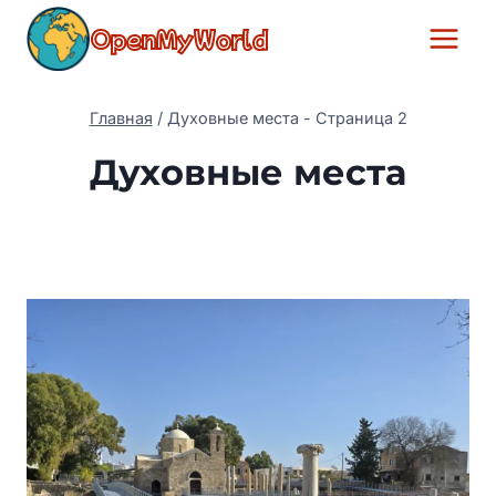
Перейти
OpenMyWorld
к
содержимому
Главная
/
Духовные места
- Страница 2
Духовные места