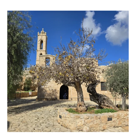
МИХАИЛА
ТРИПИОТИСА
—
СКРЫТАЯ
ЖЕМЧУЖИНА
СТАРОЙ
НИКОСИИ