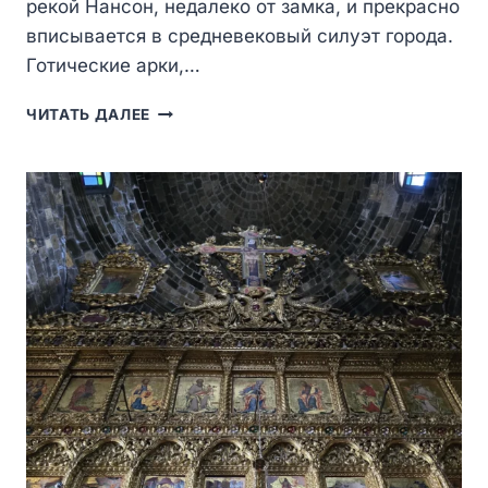
рекой Нансон, недалеко от замка, и прекрасно
вписывается в средневековый силуэт города.
Готические арки,…
ЦЕРКОВЬ
ЧИТАТЬ ДАЛЕЕ
СЕН-
СЮЛЬПИС-
ДЕ-
ФУЖЕР
(ÉGLISE
SAINT‑SULPICE
DE
FOUGÈRES)
—
ГОТИЧЕСКАЯ
ЖЕМЧУЖИНА
ФУЖЕРА