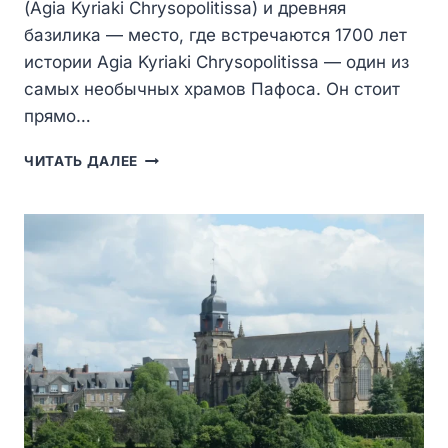
(Agia Kyriaki Chrysopolitissa) и древняя
базилика — место, где встречаются 1700 лет
истории Agia Kyriaki Chrysopolitissa — один из
самых необычных храмов Пафоса. Он стоит
прямо…
ЦЕРКОВЬ
ЧИТАТЬ ДАЛЕЕ
СВЯТОЙ
КИРИАКИ
ХРИСОПОЛИТИССЫ
И
АРХЕОЛОГИЧЕСКИЙ
КОМПЛЕКС
ДРЕВНЕЙ
БАЗИЛИКИ
В
ПАФОСЕ