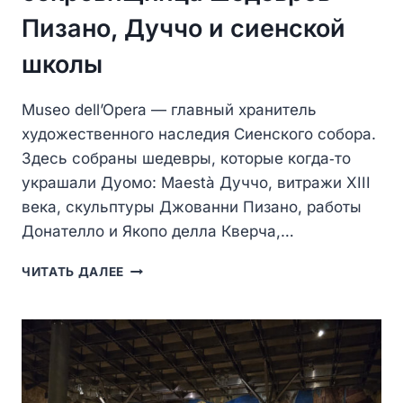
Пизано, Дуччо и сиенской
школы
Museo dell’Opera — главный хранитель
художественного наследия Сиенского собора.
Здесь собраны шедевры, которые когда‑то
украшали Дуомо: Maestà Дуччо, витражи XIII
века, скульптуры Джованни Пизано, работы
Донателло и Якопо делла Кверча,…
МУЗЕЙ
ЧИТАТЬ ДАЛЕЕ
СИЕНСКОГО
СОБОРА
—
СОКРОВИЩНИЦА
ШЕДЕВРОВ
ПИЗАНО,
ДУЧЧО