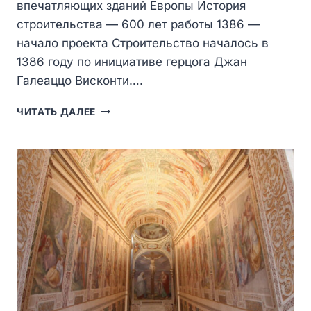
впечатляющих зданий Европы История
строительства — 600 лет работы 1386 —
начало проекта Строительство началось в
1386 году по инициативе герцога Джан
Галеаццо Висконти….
МИЛАНСКИЙ
ЧИТАТЬ ДАЛЕЕ
СОБОР
(DUOMO
DI
MILANO)
—
ГОТИЧЕСКИЙ
ГИГАНТ,
КОТОРЫЙ
СТРОИЛИ
ПОЧТИ
ШЕСТЬ
ВЕКОВ