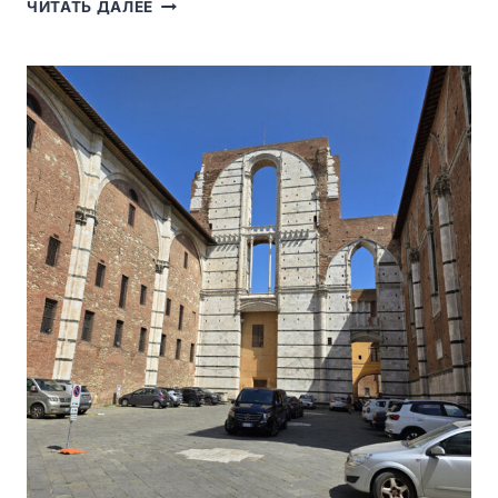
CHIESA
ЧИТАТЬ ДАЛЕЕ
DI
SAN
NICCOLÒ
IN
SASSO-
НЕБОЛЬШАЯ
БАРОЧНАЯ
ЦЕРКОВЬ
У
ВЫХОДА
ИЗ
MUSEO
DELL’OPERA