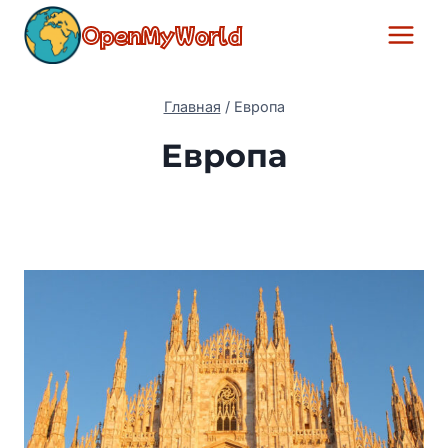
Перейти
OpenMyWorld
к
содержимому
Главная
/
Европа
Европа