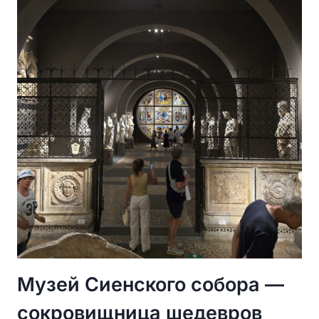
СОБОРА»
И
ЛУЧШАЯ
ПАНОРАМА
СИЕНЫ
Музей Сиенского собора —
сокровищница шедевров