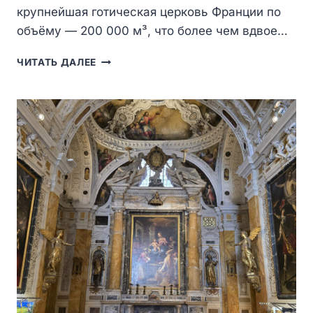
крупнейшая готическая церковь Франции по
объёму — 200 000 м³, что более чем вдвое…
АМЬЕНСКИЙ
ЧИТАТЬ ДАЛЕЕ
СОБОР
(CATHÉDRALE
NOTRE-
DAME
D’AMIENS)
—
САМЫЙ
БОЛЬШОЙ
ГОТИЧЕСКИЙ
СОБОР
ФРАНЦИИ
И
ШЕДЕВР
ВЫСОКОЙ
ГОТИКИ