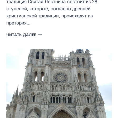
традиция Святая Лестница состоит из 28
ступеней, которые, согласно древней
христианской традиции, происходят из
претория…
SCALA
ЧИТАТЬ ДАЛЕЕ
SANTA
И
SANCTA
SANCTORUM
—
СВЯТАЯ
ЛЕСТНИЦА
И
СЕРДЦЕ
ДРЕВНЕГО
ЛАТЕРАНА
В
РИМЕ