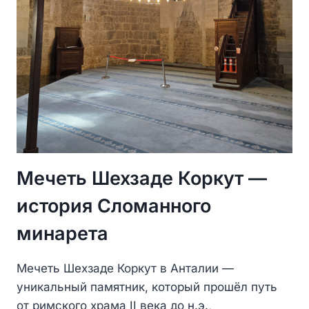
Мечеть Шехзаде Коркут —
история Сломанного
минарета
Мечеть Шехзаде Коркут в Анталии —
уникальный памятник, который прошёл путь
от римского храма II века до н.э.,