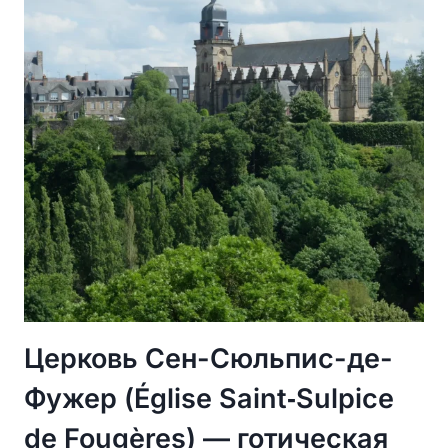
ДРЕВНЕЙ
БАЗИЛИКИ
В
ПАФОСЕ
Церковь Сен-Сюльпис-де-
Фужер (Église Saint‑Sulpice
de Fougères) — готическая