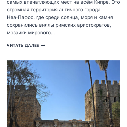
самых впечатляющих мест на всём Кипре. Это
огромная территория античного города
Неа‑Пафос, где среди солнца, моря и камня
сохранились виллы римских аристократов,
мозаики мирового…
АРХЕОЛОГИЧЕСКИЙ
ЧИТАТЬ ДАЛЕЕ
ПАРК
ПАФОСА
—
СЕРДЦЕ
АНТИЧНОГО
КИПРА
И
МУЗЕЙ
ПОД
ОТКРЫТЫМ
НЕБОМ