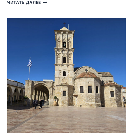
BASILICA
ЧИТАТЬ ДАЛЕЕ
DI
SAN
MICHELE
MAGGIORE
В
ПАВИИ
—
ХРАМ
КОРОНАЦИЙ
И
РОМАНСКОЙ
АРХИТЕКТУРЫ