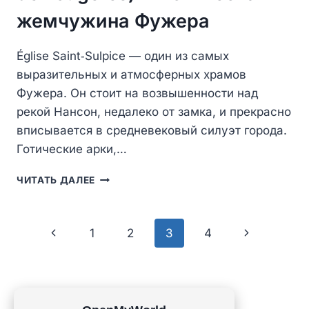
жемчужина Фужера
Église Saint‑Sulpice — один из самых
выразительных и атмосферных храмов
Фужера. Он стоит на возвышенности над
рекой Нансон, недалеко от замка, и прекрасно
вписывается в средневековый силуэт города.
Готические арки,…
ЦЕРКОВЬ
ЧИТАТЬ ДАЛЕЕ
СЕН-
СЮЛЬПИС-
ДЕ-
Навигация
Предыдущая
Следующая
1
2
3
4
ФУЖЕР
(ÉGLISE
по
страница
страница
SAINT‑SULPICE
DE
страницам
FOUGÈRES)
—