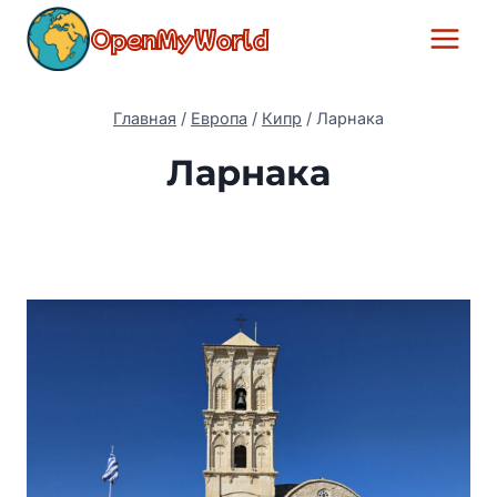
Перейти
OpenMyWorld
к
содержимому
Главная
/
Европа
/
Кипр
/
Ларнака
Ларнака