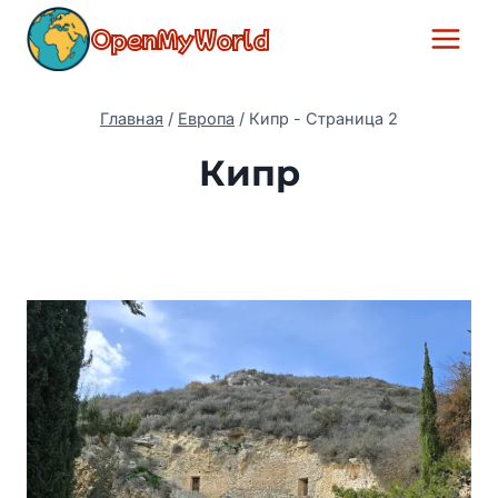
Перейти
OpenMyWorld
к
содержимому
Главная
/
Европа
/
Кипр
- Страница 2
Кипр