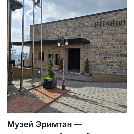
СОКРОВИЩНИЦА
ВНУТРИ
DUOMO
DI
SIENA
Музей Эримтан —