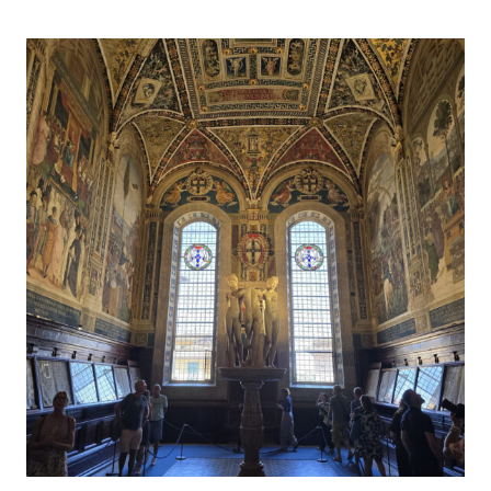
СОБОРА
—
СОКРОВИЩНИЦА
ШЕДЕВРОВ
ПИЗАНО,
ДУЧЧО
И
СИЕНСКОЙ
ШКОЛЫ