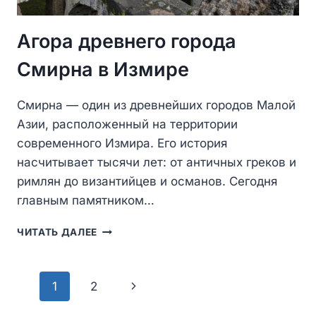
Агора древнего города
Смирна в Измире
Смирна — один из древнейших городов Малой
Азии, расположенный на территории
современного Измира. Его история
насчитывает тысячи лет: от античных греков и
римлян до византийцев и османов. Сегодня
главным памятником…
АГОРА
ЧИТАТЬ ДАЛЕЕ
ДРЕВНЕГО
ГОРОДА
СМИРНА
Навигация
Следующая
1
2
В
ИЗМИРЕ
по
страница