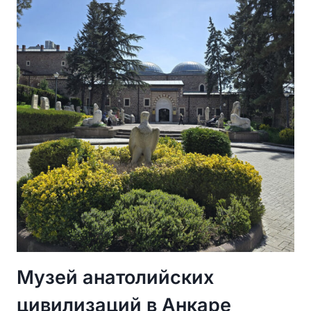
АРХЕОЛОГИИ
И
ИСКУССТВА
У
ПОДНОЖИЯ
АНКАРСКОЙ
КРЕПОСТИ
Музей анатолийских
цивилизаций в Анкаре