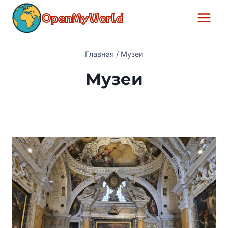
Перейти
OpenMyWorld
к
содержимому
Главная
/
Музеи
Музеи