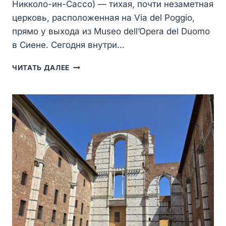
Никколо-ин-Сассо) — тихая, почти незаметная
церковь, расположенная на Via del Poggio,
прямо у выхода из Museo dell’Opera del Duomo
в Сиене. Сегодня внутри…
CHIESA
ЧИТАТЬ ДАЛЕЕ
DI
SAN
NICCOLÒ
IN
SASSO-
НЕБОЛЬШАЯ
БАРОЧНАЯ
ЦЕРКОВЬ
У
ВЫХОДА
ИЗ
MUSEO
DELL’OPERA