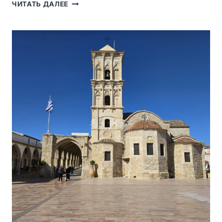
BASILICA
ЧИТАТЬ ДАЛЕЕ
DI
SAN
MICHELE
MAGGIORE
В
ПАВИИ
—
ХРАМ
КОРОНАЦИЙ
И
РОМАНСКОЙ
АРХИТЕКТУРЫ