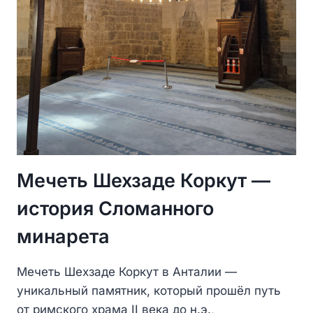
Мечеть Шехзаде Коркут —
история Сломанного
минарета
Мечеть Шехзаде Коркут в Анталии —
уникальный памятник, который прошёл путь
от римского храма II века до н.э.,