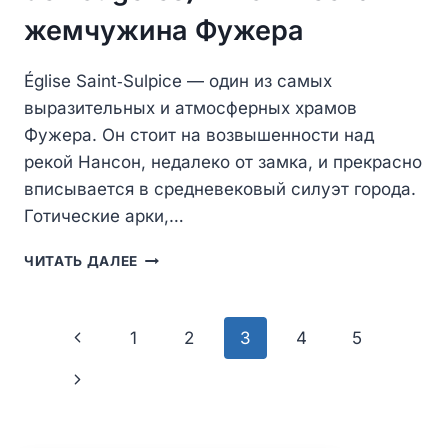
жемчужина Фужера
Église Saint‑Sulpice — один из самых
выразительных и атмосферных храмов
Фужера. Он стоит на возвышенности над
рекой Нансон, недалеко от замка, и прекрасно
вписывается в средневековый силуэт города.
Готические арки,…
ЦЕРКОВЬ
ЧИТАТЬ ДАЛЕЕ
СЕН-
СЮЛЬПИС-
ДЕ-
Навигация
Предыдущая
1
2
3
4
5
ФУЖЕР
(ÉGLISE
по
страница
Следующая
SAINT‑SULPICE
DE
страницам
страница
FOUGÈRES)
—