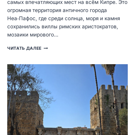
самых впечатляющих мест на всём Кипре. Это
огромная территория античного города
Неа‑Пафос, где среди солнца, моря и камня
сохранились виллы римских аристократов,
мозаики мирового…
АРХЕОЛОГИЧЕСКИЙ
ЧИТАТЬ ДАЛЕЕ
ПАРК
ПАФОСА
—
СЕРДЦЕ
АНТИЧНОГО
КИПРА
И
МУЗЕЙ
ПОД
ОТКРЫТЫМ
НЕБОМ