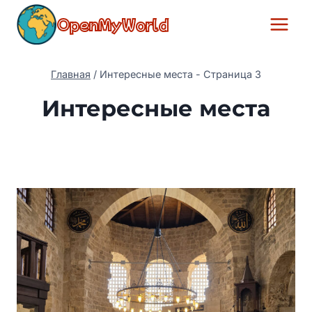
Перейти
OpenMyWorld
к
содержимому
Главная
/
Интересные места
- Страница 3
Интересные места