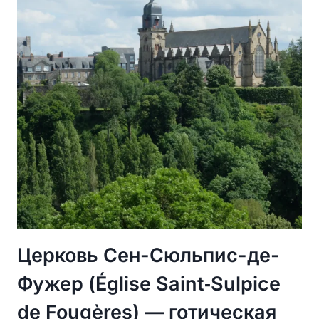
ДРЕВНЕЙ
БАЗИЛИКИ
В
ПАФОСЕ
Церковь Сен-Сюльпис-де-
Фужер (Église Saint‑Sulpice
de Fougères) — готическая